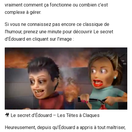
i
vraiment comment ça fonctionne ou combien c’est
complexe à gérer.
o
Si vous ne connaissez pas encore ce classique de
n
l’humour, prenez une minute pour découvrir Le secret
d
d’Édouard en cliquant sur l'image :
e
l
a
r
e
c
h
🎥 Le secret d’Édouard – Les Têtes à Claques
e
Heureusement, depuis qu’Édouard a appris à tout maîtriser,
r