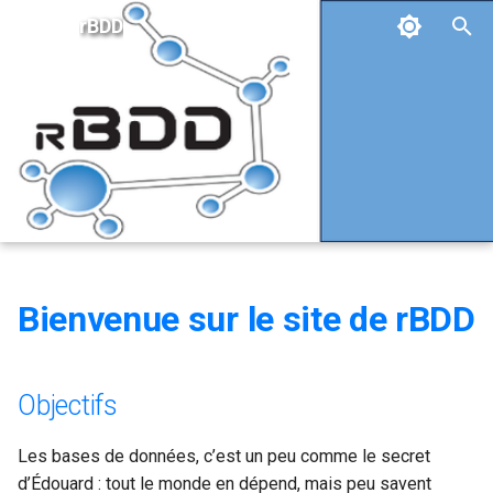
rBDD
I
n
Objectifs
La charte rBDD
2025
i
t
Pourquoi rBDD ?
Le comité de pilotage
2024
i
Les collaborations
2018-2023
a
Bienvenue sur le site de rBDD
l
i
s
Objectifs
a
Les bases de données, c’est un peu comme le secret
t
d’Édouard : tout le monde en dépend, mais peu savent